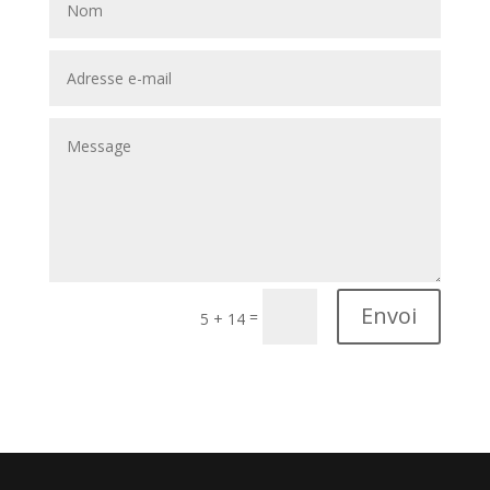
Envoi
=
5 + 14